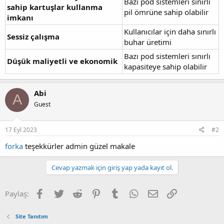
Bazı pod sistemleri sınırlı
sahip kartuşlar kullanma
pil ömrüne sahip olabilir
imkanı
Kullanıcılar için daha sınırlı
Sessiz çalışma
buhar üretimi
Bazı pod sistemleri sınırlı
Düşük maliyetli ve ekonomik
kapasiteye sahip olabilir
Abi
A
Guest
17 Eyl 2023
#2
forka
teşekkürler admin güzel makale
Cevap yazmak için giriş yap yada kayıt ol.
Facebook
Twitter
Reddit
Pinterest
Tumblr
WhatsApp
E-posta
Link
Paylaş:
Site Tanıtım