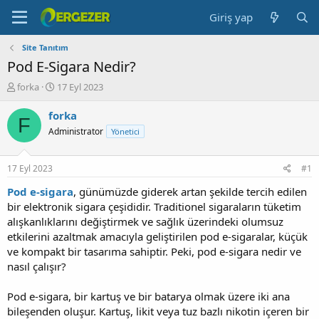
Giriş yap
Site Tanıtım
Pod E-Sigara Nedir?
K
B
forka
17 Eyl 2023
o
a
n
ş
forka
F
b
l
Administrator
Yönetici
u
a
y
n
u
g
17 Eyl 2023
#1
b
ı
a
ç
Pod e-sigara
, günümüzde giderek artan şekilde tercih edilen
ş
t
bir elektronik sigara çeşididir. Traditionel sigaraların tüketim
l
a
alışkanlıklarını değiştirmek ve sağlık üzerindeki olumsuz
a
r
etkilerini azaltmak amacıyla geliştirilen pod e-sigaralar, küçük
t
i
ve kompakt bir tasarıma sahiptir. Peki, pod e-sigara nedir ve
a
h
nasıl çalışır?
n
i
Pod e-sigara, bir kartuş ve bir batarya olmak üzere iki ana
bileşenden oluşur. Kartuş, likit veya tuz bazlı nikotin içeren bir