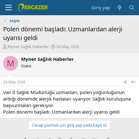
Giriş yap
Sağlık
Polen dönemi başladı: Uzmanlardan alerji
uyarısı geldi
K
B
Mynet Sağlık Haberler
28 May 2026
o
a
n
ş
Mynet Sağlık Haberler
M
b
l
Guest
u
a
y
n
u
g
28 May 2026
#1
b
ı
a
ç
Van İl Sağlık Müdürlüğü uzmanları, polen yoğunluğunun
ş
t
arttığı dönemde alerjik hastaları uyarıyor. Sağlık kuruluşuna
l
a
başvurmaları gerekiyor.
a
r
Polen dönemi başladı: Uzmanlardan alerji uyarısı geldi
t
i
a
h
n
i
Cevap yazmak için giriş yap yada kayıt ol.