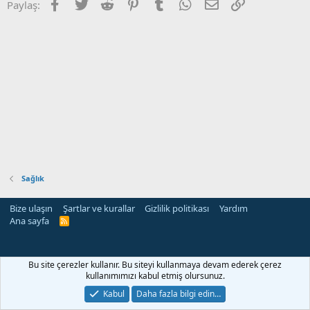
Facebook
Twitter
Reddit
Pinterest
Tumblr
WhatsApp
E-posta
Link
Paylaş:
Sağlık
Bize ulaşın
Şartlar ve kurallar
Gizlilik politikası
Yardım
Ana sayfa
R
S
S
Bu site çerezler kullanır. Bu siteyi kullanmaya devam ederek çerez
kullanımımızı kabul etmiş olursunuz.
Kabul
Daha fazla bilgi edin…