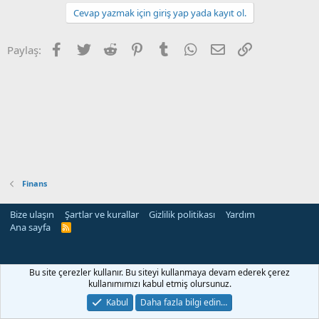
Cevap yazmak için giriş yap yada kayıt ol.
Facebook
Twitter
Reddit
Pinterest
Tumblr
WhatsApp
E-posta
Link
Paylaş:
Finans
Bize ulaşın
Şartlar ve kurallar
Gizlilik politikası
Yardım
Ana sayfa
R
S
S
Bu site çerezler kullanır. Bu siteyi kullanmaya devam ederek çerez
kullanımımızı kabul etmiş olursunuz.
Kabul
Daha fazla bilgi edin…