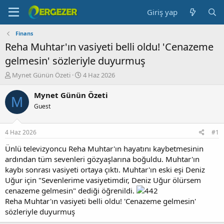
Giriş yap
Finans
Reha Muhtar'ın vasiyeti belli oldu! 'Cenazeme
gelmesin' sözleriyle duyurmuş
K
B
Mynet Günün Özeti
4 Haz 2026
o
a
n
ş
Mynet Günün Özeti
M
b
l
Guest
u
a
y
n
u
g
4 Haz 2026
#1
b
ı
a
ç
Ünlü televizyoncu Reha Muhtar'ın hayatını kaybetmesinin
ş
t
ardından tüm sevenleri gözyaşlarına boğuldu. Muhtar'ın
l
a
kaybı sonrası vasiyeti ortaya çıktı. Muhtar'ın eski eşi Deniz
a
r
Uğur için "Sevenlerime vasiyetimdir, Deniz Uğur ölürsem
t
i
cenazeme gelmesin" dediği öğrenildi.
a
h
Reha Muhtar'ın vasiyeti belli oldu! 'Cenazeme gelmesin'
n
i
sözleriyle duyurmuş