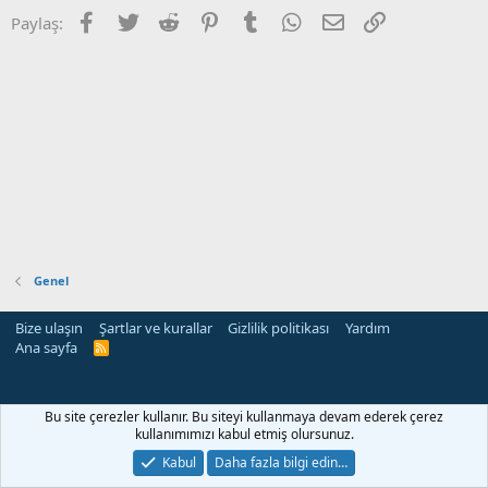
Facebook
Twitter
Reddit
Pinterest
Tumblr
WhatsApp
E-posta
Link
Paylaş:
Genel
Bize ulaşın
Şartlar ve kurallar
Gizlilik politikası
Yardım
Ana sayfa
R
S
S
Bu site çerezler kullanır. Bu siteyi kullanmaya devam ederek çerez
kullanımımızı kabul etmiş olursunuz.
Kabul
Daha fazla bilgi edin…