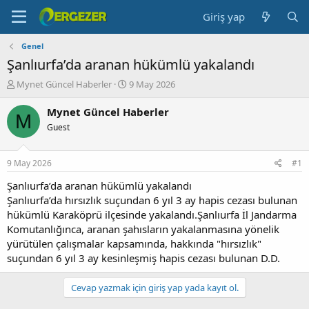
Giriş yap
Genel
Şanlıurfa’da aranan hükümlü yakalandı
K
B
Mynet Güncel Haberler
9 May 2026
o
a
n
ş
Mynet Güncel Haberler
M
b
l
Guest
u
a
y
n
u
g
9 May 2026
#1
b
ı
a
ç
Şanlıurfa’da aranan hükümlü yakalandı
ş
t
Şanlıurfa’da hırsızlık suçundan 6 yıl 3 ay hapis cezası bulunan
l
a
hükümlü Karaköprü ilçesinde yakalandı.Şanlıurfa İl Jandarma
a
r
Komutanlığınca, aranan şahısların yakalanmasına yönelik
t
i
yürütülen çalışmalar kapsamında, hakkında "hırsızlık"
a
h
suçundan 6 yıl 3 ay kesinleşmiş hapis cezası bulunan D.D.
n
i
Cevap yazmak için giriş yap yada kayıt ol.