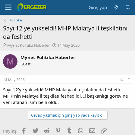
Giriş yap
Politika
Sayı 12'ye yükseldi! MHP Malatya il teşkilatını
da feshetti
K
B
Mynet Politika Haberler
14 May 2026
o
a
n
ş
Mynet Politika Haberler
M
b
l
Guest
u
a
y
n
u
g
14 May 2026
#1
b
ı
a
ç
Sayı 12'ye yükseldi! MHP Malatya il teşkilatını da feshetti
ş
t
MHP'nin Malatya il teşkilatı feshedildi. İl başkanlığı görevine
l
a
yeni atanan isim belli oldu.
a
r
t
i
Cevap yazmak için giriş yap yada kayıt ol.
a
h
n
i
Facebook
Twitter
Reddit
Pinterest
Tumblr
WhatsApp
E-posta
Link
Paylaş: