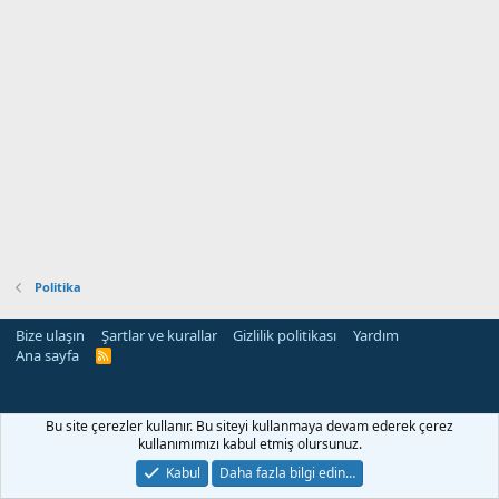
Politika
Bize ulaşın
Şartlar ve kurallar
Gizlilik politikası
Yardım
Ana sayfa
R
S
S
Bu site çerezler kullanır. Bu siteyi kullanmaya devam ederek çerez
kullanımımızı kabul etmiş olursunuz.
Kabul
Daha fazla bilgi edin…