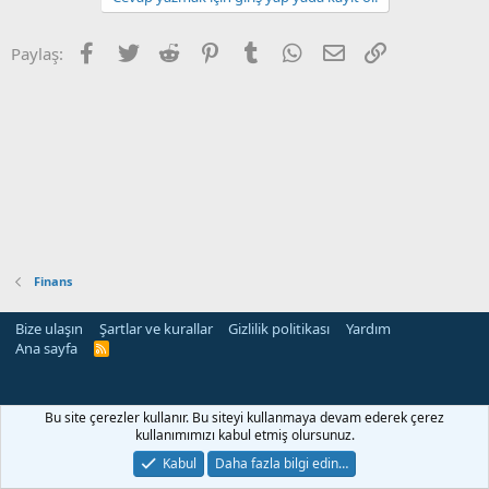
Facebook
Twitter
Reddit
Pinterest
Tumblr
WhatsApp
E-posta
Link
Paylaş:
Finans
Bize ulaşın
Şartlar ve kurallar
Gizlilik politikası
Yardım
Ana sayfa
R
S
S
Bu site çerezler kullanır. Bu siteyi kullanmaya devam ederek çerez
kullanımımızı kabul etmiş olursunuz.
Kabul
Daha fazla bilgi edin…