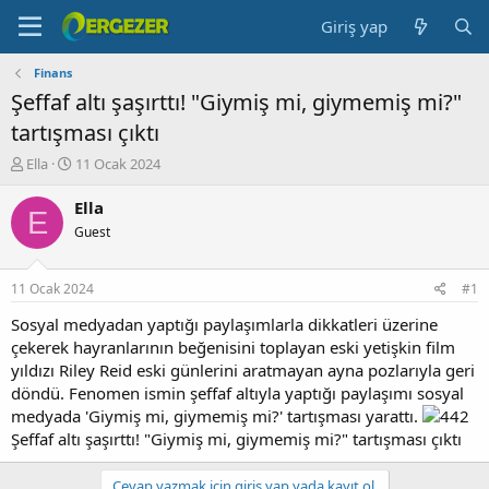
Giriş yap
Finans
Şeffaf altı şaşırttı! "Giymiş mi, giymemiş mi?"
tartışması çıktı
K
B
Ella
11 Ocak 2024
o
a
n
ş
Ella
E
b
l
Guest
u
a
y
n
u
g
11 Ocak 2024
#1
b
ı
a
ç
Sosyal medyadan yaptığı paylaşımlarla dikkatleri üzerine
ş
t
çekerek hayranlarının beğenisini toplayan eski yetişkin film
l
a
yıldızı Riley Reid eski günlerini aratmayan ayna pozlarıyla geri
a
r
döndü. Fenomen ismin şeffaf altıyla yaptığı paylaşımı sosyal
t
i
medyada 'Giymiş mi, giymemiş mi?' tartışması yarattı.
a
h
Şeffaf altı şaşırttı! "Giymiş mi, giymemiş mi?" tartışması çıktı
n
i
Cevap yazmak için giriş yap yada kayıt ol.