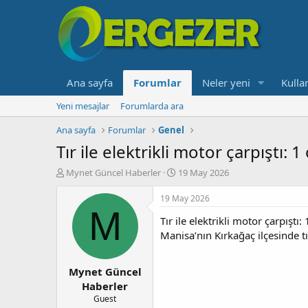
Ana sayfa
Forumlar
Neler yeni
Kullan
Yeni mesajlar
Forumlarda ara
Ana sayfa
Forumlar
Genel
Tır ile elektrikli motor çarpıştı: 1 
K
B
Mynet Güncel Haberler
19 May 2026
o
a
n
ş
19 May 2026
b
l
M
Tır ile elektrikli motor çarpıştı: 
u
a
y
n
Manisa’nın Kırkağaç ilçesinde tı
u
g
b
ı
Mynet Güncel
a
ç
ş
t
Haberler
l
a
Guest