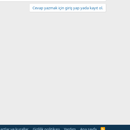
Cevap yazmak için giriş yap yada kayıt ol.
artlar ve kurallar
Gizlilik politikası
Yardım
Ana sayfa
R