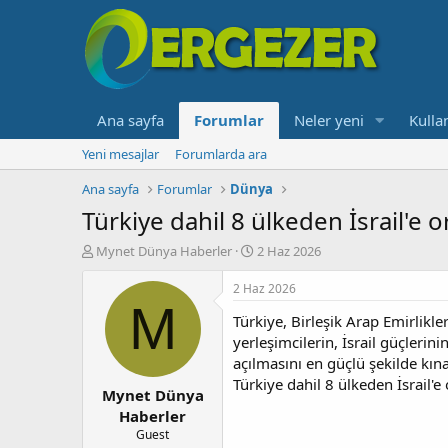
Ana sayfa
Forumlar
Neler yeni
Kullan
Yeni mesajlar
Forumlarda ara
Ana sayfa
Forumlar
Dünya
Türkiye dahil 8 ülkeden İsrail'e 
K
B
Mynet Dünya Haberler
2 Haz 2026
o
a
n
ş
2 Haz 2026
b
l
M
Türkiye, Birleşik Arap Emirlikler
u
a
y
n
yerleşimcilerin, İsrail güçleri
u
g
açılmasını en güçlü şekilde kına
b
ı
Türkiye dahil 8 ülkeden İsrail'
Mynet Dünya
a
ç
ş
t
Haberler
l
a
Guest