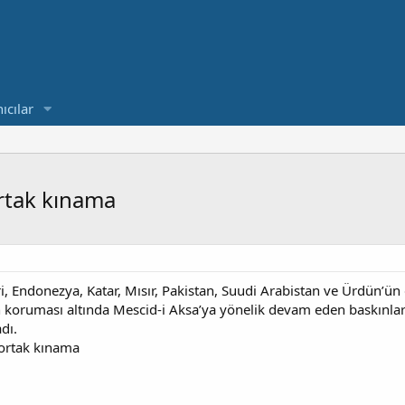
ıcılar
ortak kınama
i, Endonezya, Katar, Mısır, Pakistan, Suudi Arabistan ve Ürdün’ün dışi
nin koruması altında Mescid-i Aksa’ya yönelik devam eden baskınlar
dı.
e ortak kınama