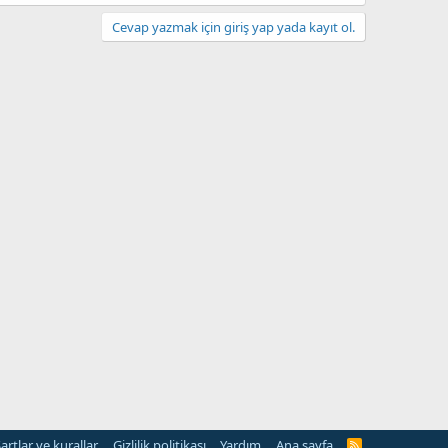
Cevap yazmak için giriş yap yada kayıt ol.
artlar ve kurallar
Gizlilik politikası
Yardım
Ana sayfa
R