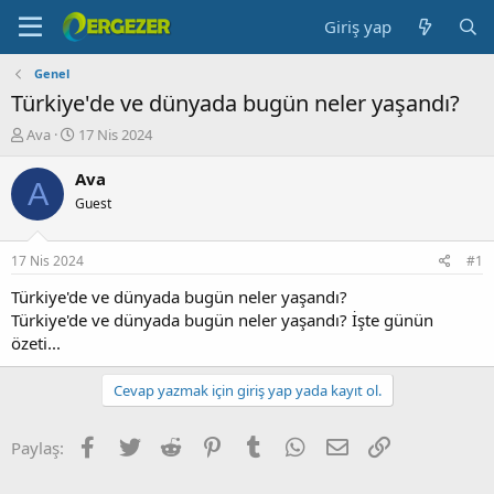
Giriş yap
Genel
Türkiye'de ve dünyada bugün neler yaşandı?
K
B
Ava
17 Nis 2024
o
a
n
ş
Ava
A
b
l
Guest
u
a
y
n
u
g
17 Nis 2024
#1
b
ı
a
ç
Türkiye'de ve dünyada bugün neler yaşandı?
ş
t
Türkiye'de ve dünyada bugün neler yaşandı? İşte günün
l
a
özeti...
a
r
t
i
Cevap yazmak için giriş yap yada kayıt ol.
a
h
n
i
Facebook
Twitter
Reddit
Pinterest
Tumblr
WhatsApp
E-posta
Link
Paylaş: