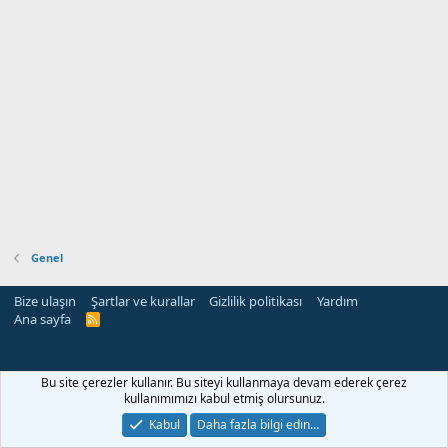
Genel
Bize ulaşın
Şartlar ve kurallar
Gizlilik politikası
Yardım
Ana sayfa
R
S
S
Bu site çerezler kullanır. Bu siteyi kullanmaya devam ederek çerez
kullanımımızı kabul etmiş olursunuz.
Kabul
Daha fazla bilgi edin…