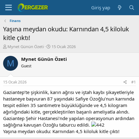
Giriş yap
Finans
Yaşına meydan okudu: Karnından 4,5 kiloluk
kitle çıktı!
K
B
Mynet Günün Özeti
15 Ocak 2026
o
a
n
ş
Mynet Günün Özeti
M
b
l
Guest
u
a
y
n
u
g
15 Ocak 2026
#1
b
ı
a
ç
Gaziantep’te şişkinlik, karın ağrısı ve iştah kaybı şikayetleriyle
ş
t
hastaneye başvuran 87 yaşındaki Safiye Özoğlu’nun karnında
l
a
tespit edilen 35 santimetre büyüklüğünde ve 4,5 kilogram
a
r
ağırlığındaki kitle, gerçekleştirilen başarılı ameliyatla alındı.
t
i
Gaziantep Şehir Hastanesi’nde yapılan operasyonun ardından
a
h
sağlığına kavuşan Özoğlu taburcu edildi.
n
i
Yaşına meydan okudu: Karnından 4,5 kiloluk kitle çıktı!