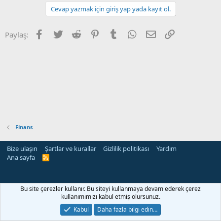
Cevap yazmak için giriş yap yada kayıt ol.
Facebook
Twitter
Reddit
Pinterest
Tumblr
WhatsApp
E-posta
Link
Paylaş:
Finans
Bize ulaşın
Şartlar ve kurallar
Gizlilik politikası
Yardım
Ana sayfa
R
S
S
Bu site çerezler kullanır. Bu siteyi kullanmaya devam ederek çerez
kullanımımızı kabul etmiş olursunuz.
Kabul
Daha fazla bilgi edin…